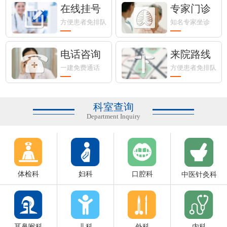
在线挂号
专家门诊
方便患者免排队
知名专家坐诊
电话咨询
来院路线
一建免费通话
方便患者免排队
科室查询
Department Inquiry
体检科
妇科
口腔科
中医针灸科
耳鼻喉科
儿科
外科
内科