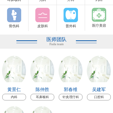
医疗美容
骨伤科
皮肤科
普外科
医师团队
Fuda team
黄景仁
陈仲胜
郭春维
吴建军
内科
耳鼻喉科
针灸理疗科
口腔科