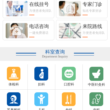
在线挂号
专家门诊
方便患者免排队
知名专家坐诊
电话咨询
来院路线
一建免费通话
方便患者免排队
科室查询
Department Inquiry
体检科
妇科
口腔科
中医针灸科
耳鼻喉科
儿科
外科
内科