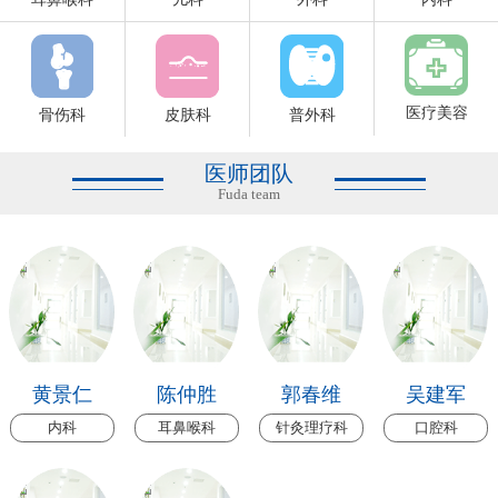
医疗美容
骨伤科
皮肤科
普外科
医师团队
Fuda team
黄景仁
陈仲胜
郭春维
吴建军
内科
耳鼻喉科
针灸理疗科
口腔科